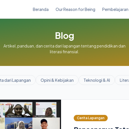
Beranda
Our Reason for Being
Pembelajaran 
Blog
Artikel, panduan, dan cerita dari lapangan tentang pendidikan dan
literasi finansial.
ta dari Lapangan
Opini & Kebijakan
Teknologi & AI
Liter
Cerita Lapangan