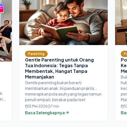
Parenting
P
Gentle Parenting untuk Orang
Po
Tua Indonesia: Tegas Tanpa
Ke
Membentak, Hangat Tanpa
Me
Memanjakan
Buk
t
Gentle parenting bukan berarti
hub
membiarkan anak. Ini panduan praktis
kec
uk
menerapkan pola asuh yang tegas namun
per
ri
penuh empati, berakar pada riset
Mat
attachment Gabor Maté dalam buku Hold
12 Mei 2026
7
min
1
pa
On to Your Kids.
Baca Selengkapnya
Ba