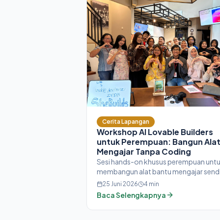
Cerita Lapangan
Workshop AI Lovable Builders
untuk Perempuan: Bangun Ala
Mengajar Tanpa Coding
Sesi hands-on khusus perempuan unt
membangun alat bantu mengajar sendi
menggunakan Lovable — dari kuis
25 Juni 2026
4
min
interaktif hingga dashboard kelas, tan
Baca Selengkapnya
perlu coding.