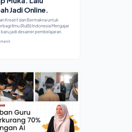
p Muka. Lalu
h Jadi Online.
aran Kreatif dan Bermakna untuk
bagi Ilmu (RuBI) Indonesia Mengajar
, baru jadi desainer pembelajaran.
menit