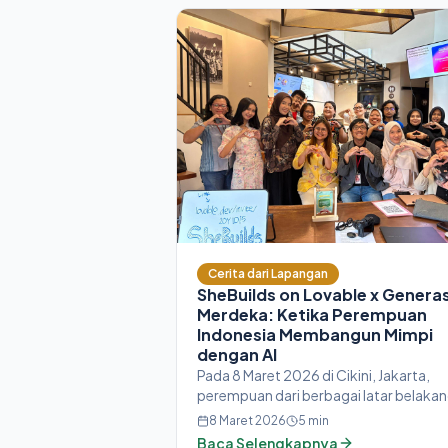
Cerita dari Lapangan
SheBuilds on Lovable x Generas
Merdeka: Ketika Perempuan
Indonesia Membangun Mimpi
dengan AI
Pada 8 Maret 2026 di Cikini, Jakarta,
perempuan dari berbagai latar belaka
— mahasiswi, guru, hingga ibu rumah
8 Maret 2026
5
min
tangga — membangun aplikasi nyata
Baca Selengkapnya