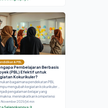
endidikan & PBL
ngapa Pembelajaran Berbasis
oyek (PBL) Efektif untuk
giatan Kokurikuler?
mukan bagaimana pendekatan PBL
mpu mengubah kegiatan kokurikuler
jadi pengalaman belajar yang
rmakna, meningkatkan kompetensi
ad-21 siswa, dan membantu guru
5 November 2025
6
min
ancang kurikulum yang lebih relevan.
ca Selengkapnya