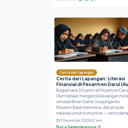
menggunakan AI. Tanpa gatekeeper.
Hanya mereka dan ide mereka yang
diwujudkan menjadi kenyataan.
Cerita dari Lapangan
Cerita dari Lapangan: Literasi
Finansial di Pesantren Darul Ul
Bagaimana 30 santri di Pesantren Daru
Ulum belajar mengelola keuangan mela
simulasi Bean Game, kunjungan ke
Museum Bank Indonesia, dan proyek
edukasi untuk komunitas — serta dam
yang mereka rasakan.
3 Desember 2025
7
min
Baca Selengkapnya