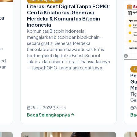
Literasi Aset Digital Tanpa FOMO:
Cerita Kolaborasi Generasi
ta
Merdeka & Komunitas Bitcoin
Indonesia
Komunitas Bitcoin Indonesia
mengajarkan bitcoin dan blockchain
secara gratis. Generasi Merdeka
ma
berkolaborasi membawa edukasi kritis
tentang aset digital ke British School
sed
Jakarta dan inisiatif literasi finansial lainnya
ikan
— tanpa FOMO, tanpa janji cepat kaya.
C
Pe
Gu
Ma
Tig
Gen
Ind
25 Juni 2026
5
min
2
Wat
Baca Selengkapnya
Ba
umu
RPP
tan