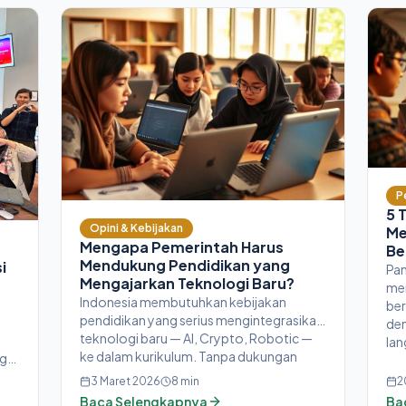
P
5 
Opini & Kebijakan
Me
Mengapa Pemerintah Harus
Be
Mendukung Pendidikan yang
i
Pan
Mengajarkan Teknologi Baru?
mer
Indonesia membutuhkan kebijakan
ber
pendidikan yang serius mengintegrasikan
den
teknologi baru — AI, Crypto, Robotic —
lan
ke dalam kurikulum. Tanpa dukungan
ng
pemerintah, kesenjangan digital akan
3 Maret 2026
8
min
2
semakin lebar.
Baca Selengkapnya
Ba