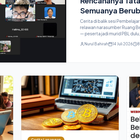
Rencananya Tata
Semuanya Beruba
Cerita di balik sesi Pembelaj
relawan narasumber Ruang Ber
— peserta jadi murid PBL dulu
Nurul Bahirah
14 Juli 2026
8
Cerita Lapangan