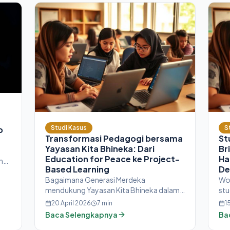
Studi Kasus
S
p
Transformasi Pedagogi bersama
St
Yayasan Kita Bhineka: Dari
Br
Education for Peace ke Project-
Ha
n
Based Learning
De
Bagaimana Generasi Merdeka
Wo
mendukung Yayasan Kita Bhineka dalam
stu
transformasi pedagogi dari Education
Jak
20 April 2026
7
min
1
for Peace ke structured Project-Based
per
Baca Selengkapnya
Ba
Learning, dilengkapi experiential-based
wak