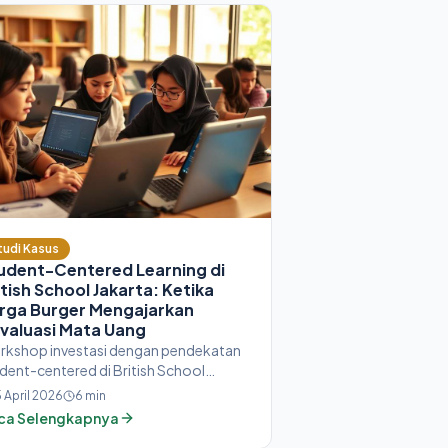
tudi Kasus
udent-Centered Learning di
itish School Jakarta: Ketika
rga Burger Mengajarkan
valuasi Mata Uang
rkshop investasi dengan pendekatan
dent-centered di British School
arta. Siswa langsung melihat
5 April 2026
6
min
ubahan harga burger dari waktu ke
ca Selengkapnya
tu dan memprediksi kapan nilai uang