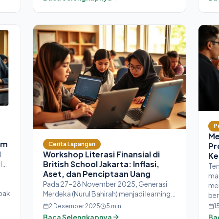
P
Me
um
Cerita Lapangan
Pr
Workshop Literasi Finansial di
l
Ke
British School Jakarta: Inflasi,
lui
Te
Aset, dan Penciptaan Uang
ma
Pada 27–28 November 2025, Generasi
men
pak
Merdeka (Nurul Bahirah) menjadi learning
be
designer pelatihan literasi finansial di
ab
2 Desember 2025
5
min
1
British School Jakarta. Anak SMP–SMA
mer
Baca Selengkapnya
Ba