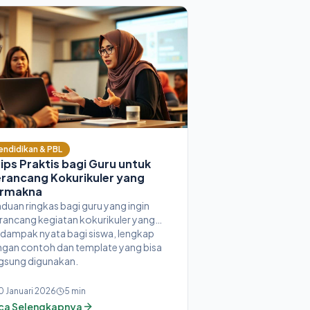
endidikan & PBL
Tips Praktis bagi Guru untuk
rancang Kokurikuler yang
rmakna
duan ringkas bagi guru yang ingin
ancang kegiatan kokurikuler yang
dampak nyata bagi siswa, lengkap
gan contoh dan template yang bisa
gsung digunakan.
0 Januari 2026
5
min
ca Selengkapnya