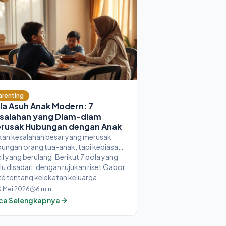
arenting
la Asuh Anak Modern: 7
salahan yang Diam-diam
rusak Hubungan dengan Anak
an kesalahan besar yang merusak
ungan orang tua-anak, tapi kebiasaan
il yang berulang. Berikut 7 pola yang
lu disadari, dengan rujukan riset Gabor
é tentang kelekatan keluarga.
0 Mei 2026
6
min
ca Selengkapnya