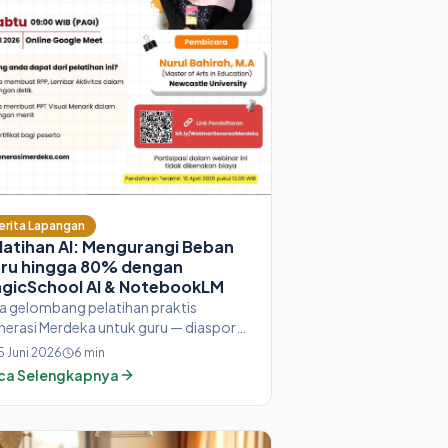
erita Lapangan
latihan AI: Mengurangi Beban
ru hingga 80% dengan
gicSchool AI & NotebookLM
a gelombang pelatihan praktis
erasi Merdeka untuk guru — diaspora
onesia di luar negeri, Kombel
5 Juni 2026
6
min
usampu (Indonesia Timur), dan guru
ca Selengkapnya
m. Satu jam penuh praktik langsung:
 dan modul jadi dalam hitungan menit,
pa harus diedit ulang.