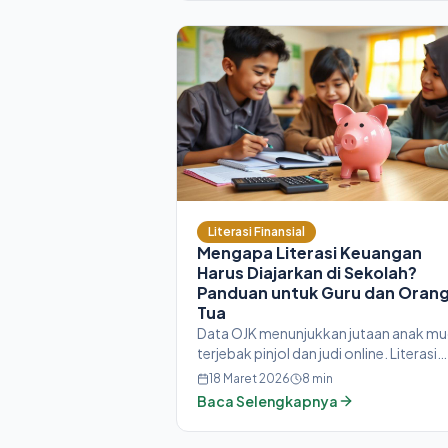
Literasi Finansial
Mengapa Literasi Keuangan
Harus Diajarkan di Sekolah?
Panduan untuk Guru dan Oran
Tua
Data OJK menunjukkan jutaan anak m
terjebak pinjol dan judi online. Literasi
keuangan di sekolah bukan pilihan — ini
18 Maret 2026
8
min
kebutuhan mendesak. Simak manfaat
Baca Selengkapnya
dan cara mengajarkannya.