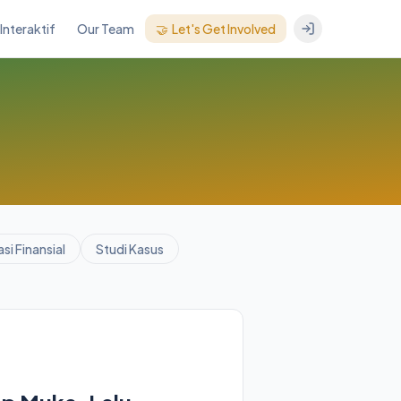
Interaktif
Our Team
🤝
Let's Get Involved
asi Finansial
Studi Kasus