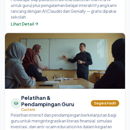
untuk guru) plus pengalaman belajar interaktif yang kami
rancang dengan AI (Claude) dan Genially — gratis dipakai
sekolah.
Lihat Detail
Pelatihan &
Pendampingan Guru
Segera Hadir
Custom
Pelatihan intensif dan pendampingan berkelanjutan bagi
guru untuk mengintegrasikan literasi finansial, simulasi
investasi, dan anti-scam education ke dalam kegiatan