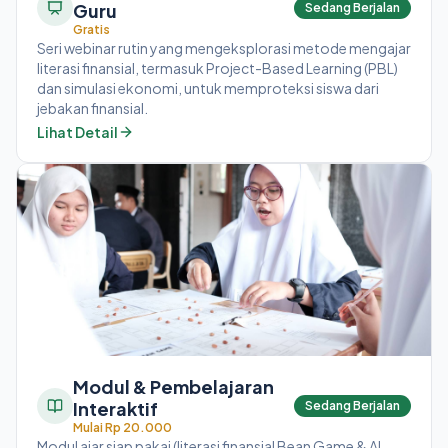
Guru
Sedang Berjalan
Gratis
Seri webinar rutin yang mengeksplorasi metode mengajar
literasi finansial, termasuk Project-Based Learning (PBL)
dan simulasi ekonomi, untuk memproteksi siswa dari
jebakan finansial.
Lihat Detail
Modul & Pembelajaran
Interaktif
Sedang Berjalan
Mulai Rp 20.000
Modul ajar siap pakai (literasi finansial Bean Game & AI